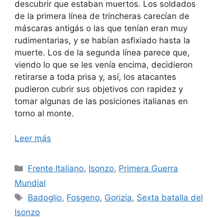
descubrir que estaban muertos. Los soldados
de la primera línea de trincheras carecían de
máscaras antigás o las que tenían eran muy
rudimentarias, y se habían asfixiado hasta la
muerte. Los de la segunda línea parece que,
viendo lo que se les venía encima, decidieron
retirarse a toda prisa y, así, los atacantes
pudieron cubrir sus objetivos con rapidez y
tomar algunas de las posiciones italianas en
torno al monte.
Leer más
Categorías
Frente Italiano
,
Isonzo
,
Primera Guerra
Mundial
Etiquetas
Badoglio
,
Fosgeno
,
Gorizia
,
Sexta batalla del
Isonzo