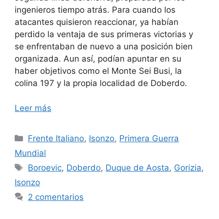
ingenieros tiempo atrás. Para cuando los
atacantes quisieron reaccionar, ya habían
perdido la ventaja de sus primeras victorias y
se enfrentaban de nuevo a una posición bien
organizada. Aun así, podían apuntar en su
haber objetivos como el Monte Sei Busi, la
colina 197 y la propia localidad de Doberdo.
Leer más
Categorías
Frente Italiano
,
Isonzo
,
Primera Guerra
Mundial
Etiquetas
Boroevic
,
Doberdo
,
Duque de Aosta
,
Gorizia
,
Isonzo
2 comentarios