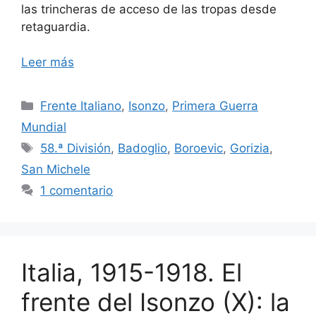
las trincheras de acceso de las tropas desde
retaguardia.
Leer más
Categorías
Frente Italiano
,
Isonzo
,
Primera Guerra
Mundial
Etiquetas
58.ª División
,
Badoglio
,
Boroevic
,
Gorizia
,
San Michele
1 comentario
Italia, 1915-1918. El
frente del Isonzo (X): la