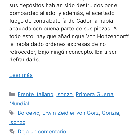
sus depósitos habían sido destruidos por el
bombardeo aliado, y además, el acertado
fuego de contrabatería de Cadorna había
acabado con buena parte de sus piezas. A
todo esto, hay que añadir que Von Holtzendorff
le había dado órdenes expresas de no
retroceder, bajo ningún concepto. Iba a ser
defraudado.
Leer más
Categorías
Frente Italiano
,
Isonzo
,
Primera Guerra
Mundial
Etiquetas
Boroevic
,
Erwin Zeidler von Görz
,
Gorizia
,
Isonzo
Deja un comentario