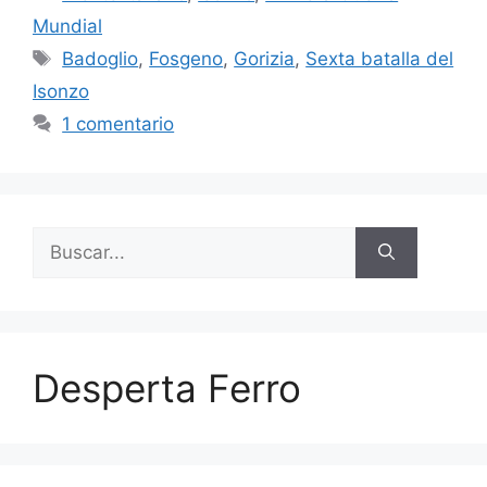
Mundial
Etiquetas
Badoglio
,
Fosgeno
,
Gorizia
,
Sexta batalla del
Isonzo
1 comentario
Buscar:
Desperta Ferro