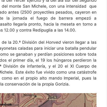
a la del Tercer Ejército y la del ala sur del Segundo
ón del monte San Michele, con una intensidad que
ado antes (2500 proyectiles pesados, cayeron en
ante la jornada el fuego de barrera empezó a
asalto llegaría pronto, hacia la meseta en torno a
s 12.00 y contra Redipuglia a las 14.00.
de la 20.ª División del
Honved
vieron llegar a las
ayonetas caladas para iniciar una batalla pendular
, como se ganaban y perdían posiciones sobre toda
dos el primer día, el 19 los húngaros perdieron la
ª División de infantería, y el 20 el XI Cuerpo de
Michele. Este éxito fue vivido como una catástrofe
 como en el propio alto mando Imperial, pues la
la conservación de la propia Gorizia.