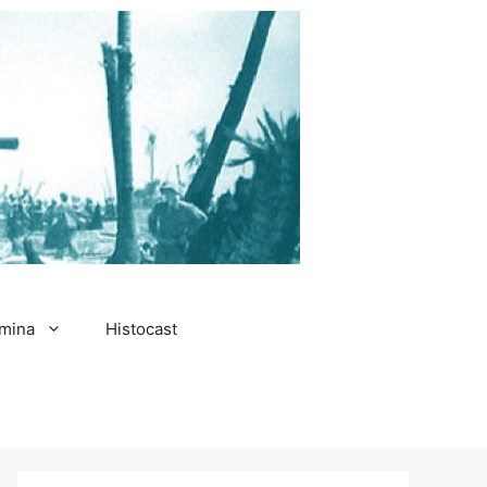
amina
Histocast