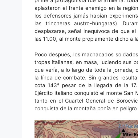
primera protagonista fue la artillería: tod
aplastaron el frente enemigo en la regi
los defensores jamás habían experiment
las trincheras austro-húngaras). Dur
desplazarse, señal inequívoca de que el 
las 11.00, al monte propiamente dicho a la
Poco después, los machacados soldados 
tropas italianas, en masa, luciendo sus b
que vería, a lo largo de toda la jornada
la línea de combate. Sin grandes resulta
cota 143ª pesar de la llegada de la 17.
Ejército italiano conquistó el monte San 
tanto en el Cuartel General de Boroevic
conquista de la montaña ponía en peligro 