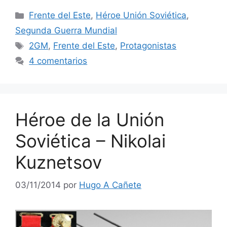
Categorías
Frente del Este
,
Héroe Unión Soviética
,
Segunda Guerra Mundial
Etiquetas
2GM
,
Frente del Este
,
Protagonistas
4 comentarios
Héroe de la Unión
Soviética – Nikolai
Kuznetsov
03/11/2014
por
Hugo A Cañete