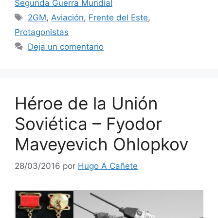
Segunda Guerra Mundial
Etiquetas
2GM
,
Aviación
,
Frente del Este
,
Protagonistas
Deja un comentario
Héroe de la Unión
Soviética – Fyodor
Maveyevich Ohlopkov
28/03/2016
por
Hugo A Cañete