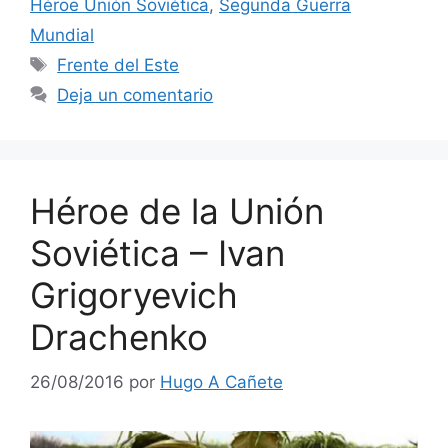
Héroe Unión Soviética
,
Segunda Guerra
Mundial
Etiquetas
Frente del Este
Deja un comentario
Héroe de la Unión
Soviética – Ivan
Grigoryevich
Drachenko
26/08/2016
por
Hugo A Cañete