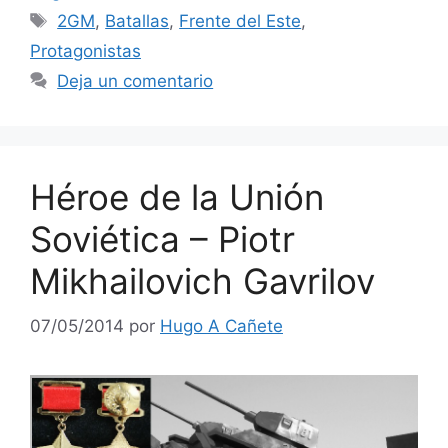
Etiquetas
2GM
,
Batallas
,
Frente del Este
,
Protagonistas
Deja un comentario
Héroe de la Unión
Soviética – Piotr
Mikhailovich Gavrilov
07/05/2014
por
Hugo A Cañete