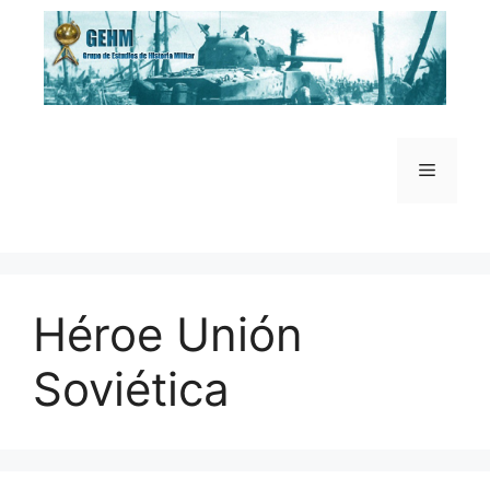
Saltar
al
contenido
Menú
Héroe Unión
Soviética