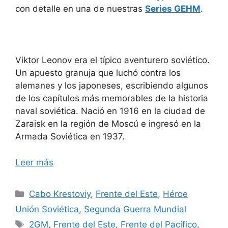
con detalle en una de nuestras
Series GEHM
.
Viktor Leonov era el típico aventurero soviético.
Un apuesto granuja que luchó contra los
alemanes y los japoneses, escribiendo algunos
de los capítulos más memorables de la historia
naval soviética. Nació en 1916 en la ciudad de
Zaraisk en la región de Moscú e ingresó en la
Armada Soviética en 1937.
Leer más
Categorías
Cabo Krestoviy
,
Frente del Este
,
Héroe
Unión Soviética
,
Segunda Guerra Mundial
Etiquetas
2GM
,
Frente del Este
,
Frente del Pacífico
,