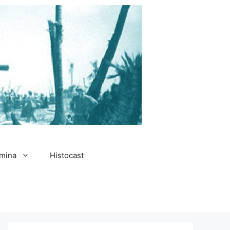
amina
Histocast