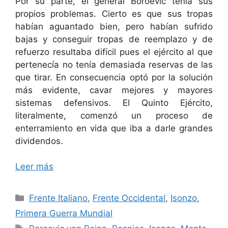
Por su parte, el general Boroevic tenía sus
propios problemas. Cierto es que sus tropas
habían aguantado bien, pero habían sufrido
bajas y conseguir tropas de reemplazo y de
refuerzo resultaba difícil pues el ejército al que
pertenecía no tenía demasiada reservas de las
que tirar. En consecuencia optó por la solución
más evidente, cavar mejores y mayores
sistemas defensivos. El Quinto Ejército,
literalmente, comenzó un proceso de
enterramiento en vida que iba a darle grandes
dividendos.
Leer más
Categorías
Frente Italiano
,
Frente Occidental
,
Isonzo
,
Primera Guerra Mundial
Etiquetas