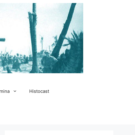
amina
Histocast