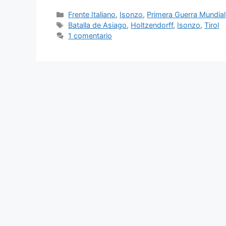
Categorías
Frente Italiano
,
Isonzo
,
Primera Guerra Mundial
Etiquetas
Batalla de Asiago
,
Holtzendorff
,
Isonzo
,
Tirol
1 comentario