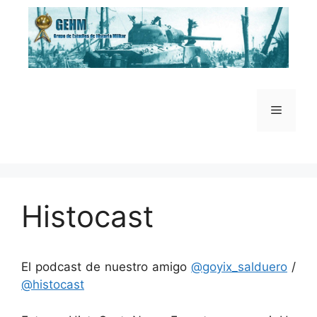
Saltar
al
contenido
Menú
Histocast
El podcast de nuestro amigo
@goyix_salduero
/
@histocast