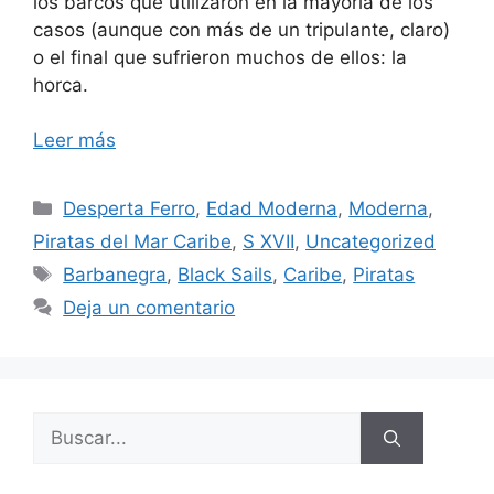
los barcos que utilizaron en la mayoría de los
casos (aunque con más de un tripulante, claro)
o el final que sufrieron muchos de ellos: la
horca.
Leer más
Categorías
Desperta Ferro
,
Edad Moderna
,
Moderna
,
Piratas del Mar Caribe
,
S XVII
,
Uncategorized
Etiquetas
Barbanegra
,
Black Sails
,
Caribe
,
Piratas
Deja un comentario
Buscar: