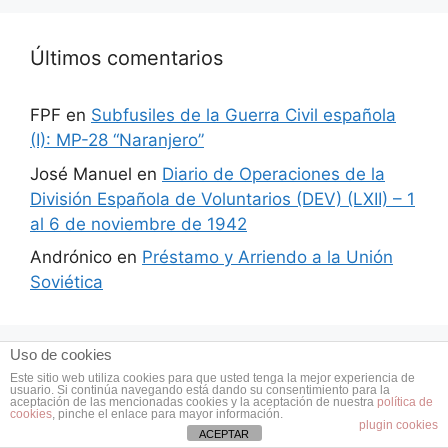
Últimos comentarios
FPF
en
Subfusiles de la Guerra Civil española
(I): MP-28 “Naranjero”
José Manuel
en
Diario de Operaciones de la
División Española de Voluntarios (DEV) (LXII) – 1
al 6 de noviembre de 1942
Andrónico
en
Préstamo y Arriendo a la Unión
Soviética
Uso de cookies
Este sitio web utiliza cookies para que usted tenga la mejor experiencia de
Tercios en América
usuario. Si continúa navegando está dando su consentimiento para la
aceptación de las mencionadas cookies y la aceptación de nuestra
política de
cookies
, pinche el enlace para mayor información.
plugin cookies
ACEPTAR