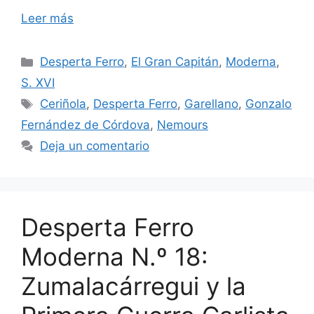
Leer más
Categorías
Desperta Ferro
,
El Gran Capitán
,
Moderna
,
S. XVI
Etiquetas
Ceriñola
,
Desperta Ferro
,
Garellano
,
Gonzalo
Fernández de Córdova
,
Nemours
Deja un comentario
Desperta Ferro
Moderna N.º 18:
Zumalacárregui y la