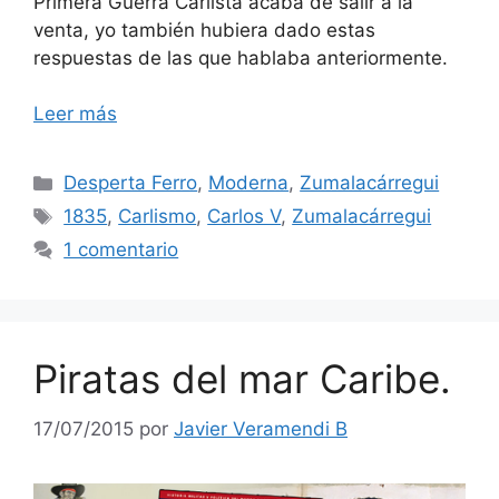
Primera Guerra Carlista acaba de salir a la
venta, yo también hubiera dado estas
respuestas de las que hablaba anteriormente.
Leer más
Categorías
Desperta Ferro
,
Moderna
,
Zumalacárregui
Etiquetas
1835
,
Carlismo
,
Carlos V
,
Zumalacárregui
1 comentario
Piratas del mar Caribe.
17/07/2015
por
Javier Veramendi B