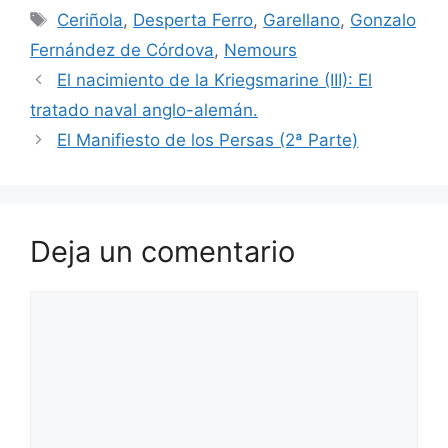
Etiquetas
Ceriñola
,
Desperta Ferro
,
Garellano
,
Gonzalo
Fernández de Córdova
,
Nemours
El nacimiento de la Kriegsmarine (III): El
tratado naval anglo-alemán.
El Manifiesto de los Persas (2ª Parte)
Deja un comentario
Comentario