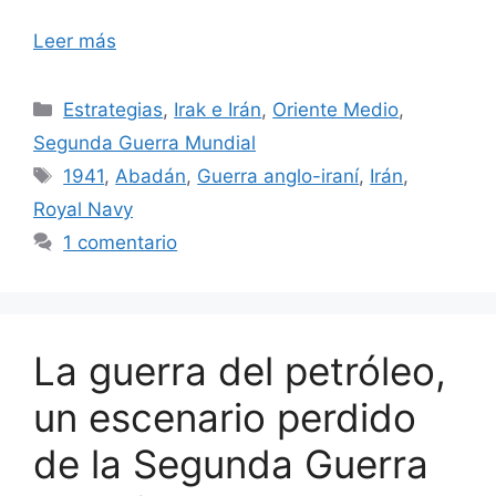
Leer más
Categorías
Estrategias
,
Irak e Irán
,
Oriente Medio
,
Segunda Guerra Mundial
Etiquetas
1941
,
Abadán
,
Guerra anglo-iraní
,
Irán
,
Royal Navy
1 comentario
La guerra del petróleo,
un escenario perdido
de la Segunda Guerra