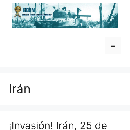
Saltar
al
contenido
Menú
Irán
¡Invasión! Irán, 25 de