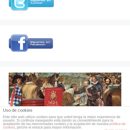
Uso de cookies
Este sitio web utiliza cookies para que usted tenga la mejor experiencia de
usuario. Si continúa navegando está dando su consentimiento para la
© 2026 Grupo de Estudios de Historia Militar
aceptación de las mencionadas cookies y la aceptación de nuestra
política de
cookies
, pinche el enlace para mayor información.
• Creado con
GeneratePress