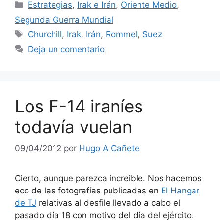
Categorías
Estrategias
,
Irak e Irán
,
Oriente Medio
,
Segunda Guerra Mundial
Etiquetas
Churchill
,
Irak
,
Irán
,
Rommel
,
Suez
Deja un comentario
Los F-14 iraníes
todavía vuelan
09/04/2012
por
Hugo A Cañete
Cierto, aunque parezca increible. Nos hacemos
eco de las fotografías publicadas en
El Hangar
de TJ
relativas al desfile llevado a cabo el
pasado día 18 con motivo del día del ejército.