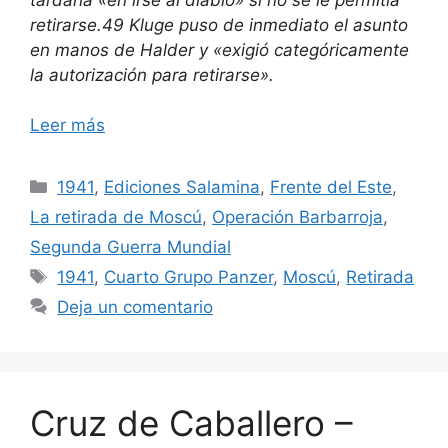
retirarse.49 Kluge puso de inmediato el asunto
en manos de Halder y «exigió categóricamente
la autorización para retirarse».
Leer más
Categorías
1941
,
Ediciones Salamina
,
Frente del Este
,
La retirada de Moscú
,
Operación Barbarroja
,
Segunda Guerra Mundial
Etiquetas
1941
,
Cuarto Grupo Panzer
,
Moscú
,
Retirada
Deja un comentario
Cruz de Caballero –