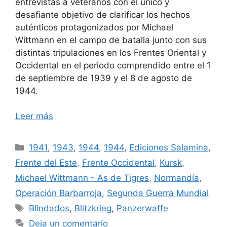
entrevistas a veteranos con el único y
desafiante objetivo de clarificar los hechos
auténticos protagonizados por Michael
Wittmann en el campo de batalla junto con sus
distintas tripulaciones en los Frentes Oriental y
Occidental en el periodo comprendido entre el 1
de septiembre de 1939 y el 8 de agosto de
1944.
Leer más
Categorías
1941
,
1943
,
1944
,
1944
,
Ediciones Salamina
,
Frente del Este
,
Frente Occidental
,
Kursk
,
Michael Wittmann - As de Tigres
,
Normandía
,
Operación Barbarroja
,
Segunda Guerra Mundial
Etiquetas
Blindados
,
Blitzkrieg
,
Panzerwaffe
Deja un comentario