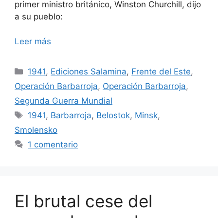
primer ministro británico, Winston Churchill, dijo
a su pueblo:
Leer más
Categorías
1941
,
Ediciones Salamina
,
Frente del Este
,
Operación Barbarroja
,
Operación Barbarroja
,
Segunda Guerra Mundial
Etiquetas
1941
,
Barbarroja
,
Belostok
,
Minsk
,
Smolensko
1 comentario
El brutal cese del