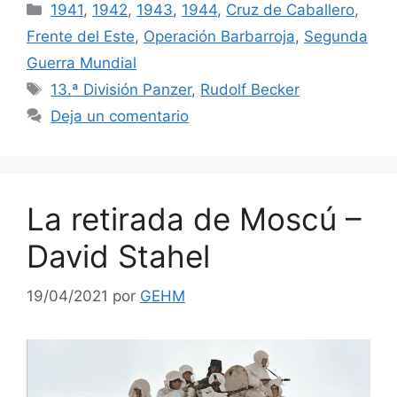
Categorías
1941
,
1942
,
1943
,
1944
,
Cruz de Caballero
,
Frente del Este
,
Operación Barbarroja
,
Segunda
Guerra Mundial
Etiquetas
13.ª División Panzer
,
Rudolf Becker
Deja un comentario
La retirada de Moscú –
David Stahel
19/04/2021
por
GEHM