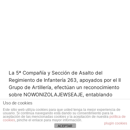
La 5ª Compañía y Sección de Asalto del
Regimiento de Infantería 263, apoyados por el II
Grupo de Artillería, efectúan un reconocimiento
sobre NOWONIZOLAJEWSEAJE, entablando
combate en el que fue batido el enemigo,
Uso de cookies
incendiándose 8 casas y haciéndole 12
Este sitio web utiliza cookies para que usted tenga la mejor experiencia de
usuario. Si continúa navegando está dando su consentimiento para la
muertos, 7 de ellos con armamento. Fue volado
aceptación de las mencionadas cookies y la aceptación de nuestra
política de
cookies
, pinche el enlace para mayor información.
un puesto fijo por nuestra patrulla de
plugin cookies
ACEPTAR