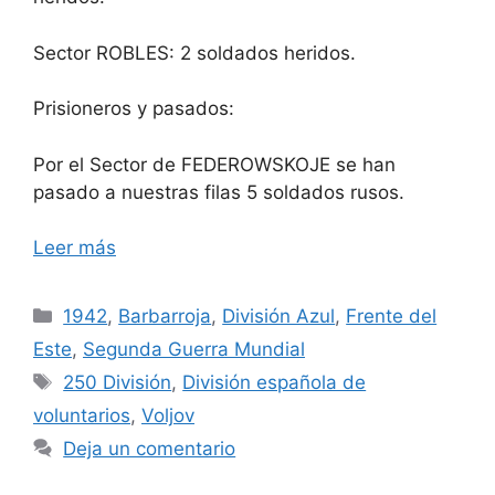
Sector ROBLES: 2 soldados heridos.
Prisioneros y pasados:
Por el Sector de FEDEROWSKOJE se han
pasado a nuestras filas 5 soldados rusos.
Leer más
Categorías
1942
,
Barbarroja
,
División Azul
,
Frente del
Este
,
Segunda Guerra Mundial
Etiquetas
250 División
,
División española de
voluntarios
,
Voljov
Deja un comentario