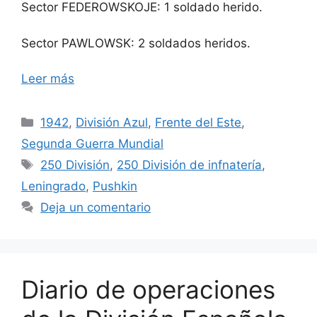
Sector FEDEROWSKOJE: 1 soldado herido.
Sector PAWLOWSK: 2 soldados heridos.
Leer más
Categorías
1942
,
División Azul
,
Frente del Este
,
Segunda Guerra Mundial
Etiquetas
250 División
,
250 División de infnatería
,
Leningrado
,
Pushkin
Deja un comentario
Diario de operaciones