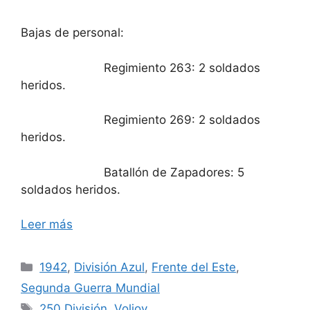
Bajas de personal:
Regimiento 263: 2 soldados
heridos.
Regimiento 269: 2 soldados
heridos.
Batallón de Zapadores: 5
soldados heridos.
Leer más
Categorías
1942
,
División Azul
,
Frente del Este
,
Segunda Guerra Mundial
Etiquetas
250 División
,
Voljov