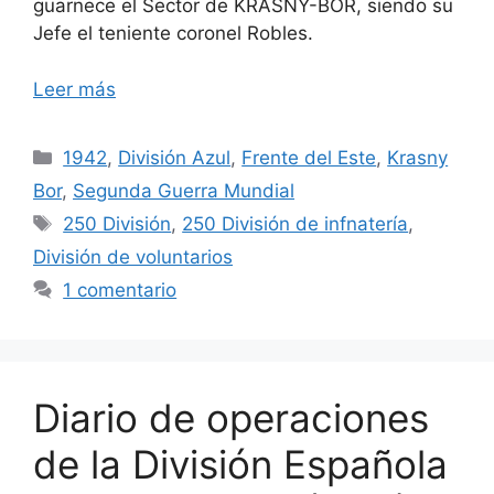
guarnece el Sector de KRASNY-BOR, siendo su
Jefe el teniente coronel Robles.
Leer más
Categorías
1942
,
División Azul
,
Frente del Este
,
Krasny
Bor
,
Segunda Guerra Mundial
Etiquetas
250 División
,
250 División de infnatería
,
División de voluntarios
1 comentario
Diario de operaciones
de la División Española