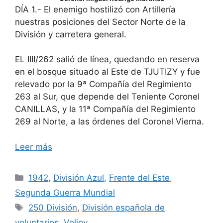
DÍA 1.- El enemigo hostilizó con Artillería
nuestras posiciones del Sector Norte de la
División y carretera general.
EL IIII/262 salió de línea, quedando en reserva
en el bosque situado al Este de TJUTIZY y fue
relevado por la 9ª Compañía del Regimiento
263 al Sur, que depende del Teniente Coronel
CANILLAS, y la 11ª Compañía del Regimiento
269 al Norte, a las órdenes del Coronel Vierna.
Leer más
Categorías
1942
,
División Azul
,
Frente del Este
,
Segunda Guerra Mundial
Etiquetas
250 División
,
División española de
voluntarios
,
Voljov