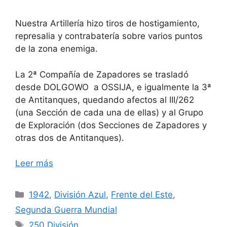
Nuestra Artillería hizo tiros de hostigamiento,
represalia y contrabatería sobre varios puntos
de la zona enemiga.
La 2ª Compañía de Zapadores se trasladó
desde DOLGOWO a OSSIJA, e igualmente la 3ª
de Antitanques, quedando afectos al III/262
(una Sección de cada una de ellas) y al Grupo
de Exploración (dos Secciones de Zapadores y
otras dos de Antitanques).
Leer más
Categorías
1942
,
División Azul
,
Frente del Este
,
Segunda Guerra Mundial
Etiquetas
250 División