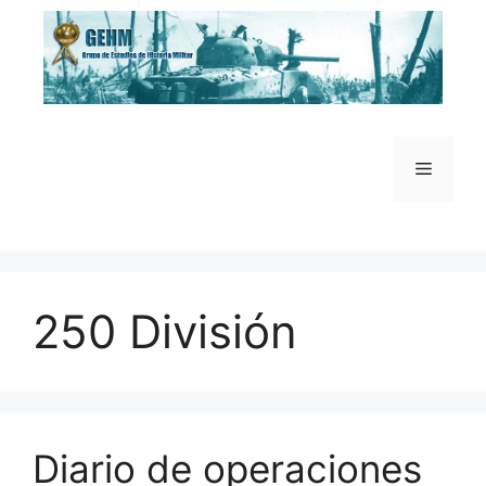
Saltar
al
contenido
Menú
250 División
Diario de operaciones