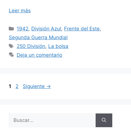
Leer más
Categorías
1942
,
División Azul
,
Frente del Este
,
Segunda Guerra Mundial
Etiquetas
250 División
,
La bolsa
Deja un comentario
Página
Página
1
2
Siguiente
→
Buscar: