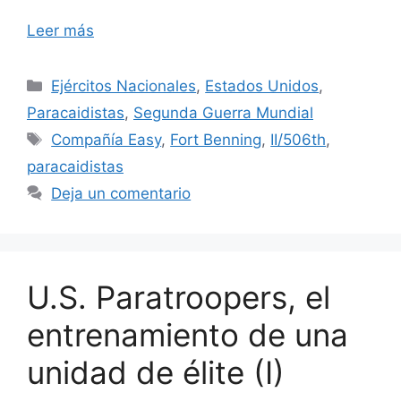
Leer más
Categorías
Ejércitos Nacionales
,
Estados Unidos
,
Paracaidistas
,
Segunda Guerra Mundial
Etiquetas
Compañía Easy
,
Fort Benning
,
II/506th
,
paracaidistas
Deja un comentario
U.S. Paratroopers, el
entrenamiento de una
unidad de élite (I)