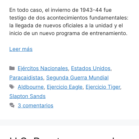
En todo caso, el invierno de 1943-44 fue
testigo de dos acontecimientos fundamentales:
la llegada de nuevos oficiales a la unidad y el
inicio de un nuevo programa de entrenamiento.
Leer más
Categorías
Ejércitos Nacionales
,
Estados Unidos
,
Paracaidistas
,
Segunda Guerra Mundial
Etiquetas
Aldbourne
,
Ejercicio Eagle
,
Ejercicio Tiger
,
Slapton Sands
3 comentarios