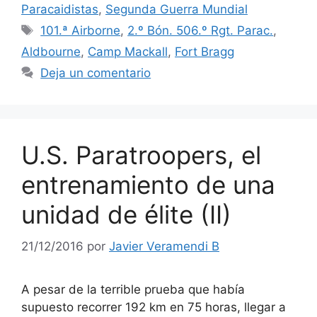
Paracaidistas
,
Segunda Guerra Mundial
Etiquetas
101.ª Airborne
,
2.º Bón. 506.º Rgt. Parac.
,
Aldbourne
,
Camp Mackall
,
Fort Bragg
Deja un comentario
U.S. Paratroopers, el
entrenamiento de una
unidad de élite (II)
21/12/2016
por
Javier Veramendi B
A pesar de la terrible prueba que había
supuesto recorrer 192 km en 75 horas, llegar a