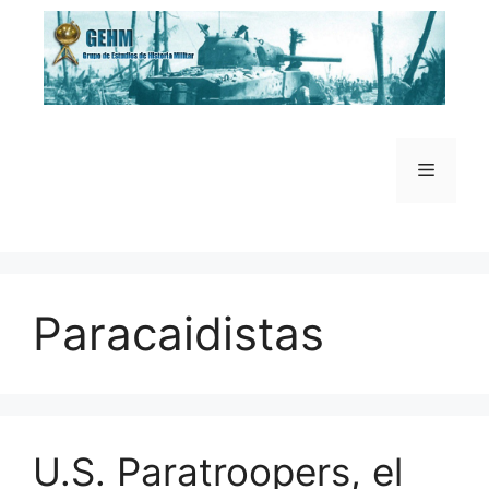
Saltar
al
contenido
Menú
Paracaidistas
U.S. Paratroopers, el