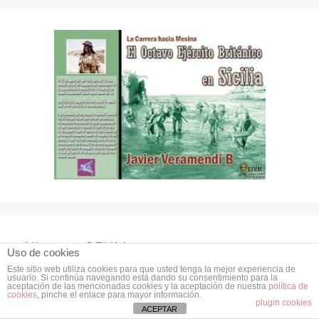
Albumes GEHM
Uso de cookies
Este sitio web utiliza cookies para que usted tenga la mejor experiencia de
usuario. Si continúa navegando está dando su consentimiento para la
Stalingrado durante la batalla
aceptación de las mencionadas cookies y la aceptación de nuestra
política de
cookies
, pinche el enlace para mayor información.
plugin cookies
ACEPTAR
El Ejército Alemán en Color