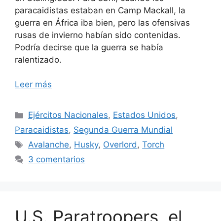
paracaidistas estaban en Camp Mackall, la
guerra en África iba bien, pero las ofensivas
rusas de invierno habían sido contenidas.
Podría decirse que la guerra se había
ralentizado.
Leer más
Categorías
Ejércitos Nacionales
,
Estados Unidos
,
Paracaidistas
,
Segunda Guerra Mundial
Etiquetas
Avalanche
,
Husky
,
Overlord
,
Torch
3 comentarios
U.S. Paratroopers, el