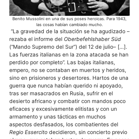
Benito Mussolini en una de sus poses heroicas. Para 1943,
las cosas habían cambiado mucho.
“La gravedad de la situación se ha agudizado –
rezaba el informe del
Oberbefehlshaber Süd
(“Mando Supremo del Sur”) del 12 de julio– […].
Las fuerzas italianas en la zona atacada se han
perdido por completo”. Las bajas italianas,
empero, no se contaban en muertos y heridos,
sino en prisioneros y desertores. Hartos de una
guerra que nunca habían querido ni apoyado,
tras ser masacrados en Rusia, sufrir en el
desierto africano y combatir con mandos poco
eficaces y excesivamente elitistas y con un
armamento y unas tácticas en muchos
aspectos desfasados, los combatientes del
Regio Essercito
decidieron, sin concierto previo