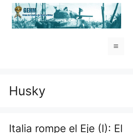
Saltar
al
contenido
Menú
Husky
Italia rompe el Eje (I): El