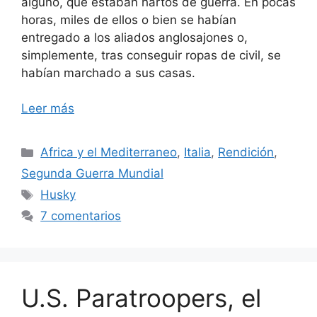
alguno, que estaban hartos de guerra. En pocas
horas, miles de ellos o bien se habían
entregado a los aliados anglosajones o,
simplemente, tras conseguir ropas de civil, se
habían marchado a sus casas.
Leer más
Categorías
Africa y el Mediterraneo
,
Italia
,
Rendición
,
Segunda Guerra Mundial
Etiquetas
Husky
7 comentarios
U.S. Paratroopers, el