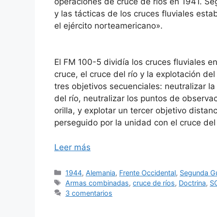
operaciones de cruce de ríos en 1941. Seg
y las tácticas de los cruces fluviales es
el ejército norteamericano».
El FM 100-5 dividía los cruces fluviales e
cruce, el cruce del río y la explotación 
tres objetivos secuenciales: neutralizar l
del río, neutralizar los puntos de observ
orilla, y explotar un tercer objetivo dista
perseguido por la unidad con el cruce del 
Leer más
Categorías
1944
,
Alemania
,
Frente Occidental
,
Segunda Gu
Etiquetas
Armas combinadas
,
cruce de ríos
,
Doctrina
,
S
3 comentarios