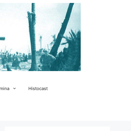
amina
Histocast