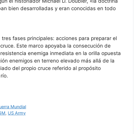
ún el historiador Michael D. Doubler, «la doctrina
taban bien desarrolladas y eran conocidas en todo
n tres fases principales: acciones para preparar el
del cruce. Este marco apoyaba la consecución de
a resistencia enemiga inmediata en la orilla opuesta
ación enemigos en terreno elevado más allá de la
nciado del propio cruce referido al propósito
río.
erra Mundial
GM
,
US Army