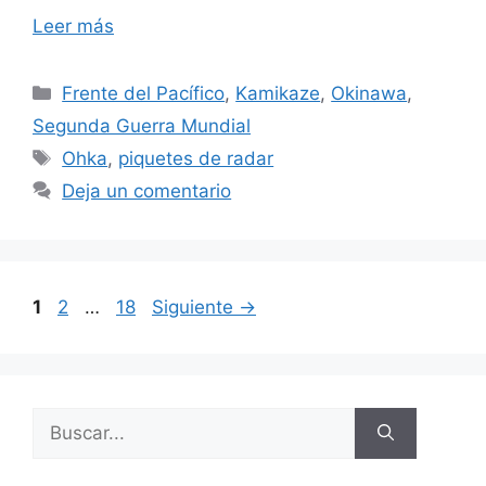
Leer más
Categorías
Frente del Pacífico
,
Kamikaze
,
Okinawa
,
Segunda Guerra Mundial
Etiquetas
Ohka
,
piquetes de radar
Deja un comentario
Página
Página
Página
1
2
…
18
Siguiente
→
Buscar: