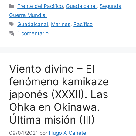
Categorías
Frente del Pacífico
,
Guadalcanal
,
Segunda
Guerra Mundial
Etiquetas
Guadalcanal
,
Marines
,
Pacífico
1 comentario
Viento divino – El
fenómeno kamikaze
japonés (XXXII). Las
Ohka en Okinawa.
Última misión (III)
09/04/2021
por
Hugo A Cañete