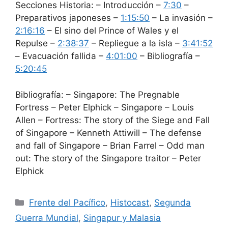
Secciones Historia: – Introducción –
7:30
–
Preparativos japoneses –
1:15:50
– La invasión –
2:16:16
– El sino del Prince of Wales y el
Repulse –
2:38:37
– Repliegue a la isla –
3:41:52
– Evacuación fallida –
4:01:00
– Bibliografía –
5:20:45
Bibliografía: – Singapore: The Pregnable
Fortress – Peter Elphick – Singapore – Louis
Allen – Fortress: The story of the Siege and Fall
of Singapore – Kenneth Attiwill – The defense
and fall of Singapore – Brian Farrel – Odd man
out: The story of the Singapore traitor – Peter
Elphick
Categorías
Frente del Pacífico
,
Histocast
,
Segunda
Guerra Mundial
,
Singapur y Malasia