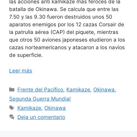
las acciones anti kamikaze más feroces de la
batalla de Okinawa. Se calcula que entre las
7.50 y las 9.30 fueron destruidos unos 50
aparatos enemigos por los 12 cazas Corsair de
la patrulla aérea (CAP) del piquete, mientras
que otros 50 aviones japoneses eludieron a los
cazas norteamericanos y atacaron a los navíos
de superficie.
Leer más
Categorías
Frente del Pacífico
,
Kamikaze
,
Okinawa
,
Segunda Guerra Mundial
Etiquetas
Kamikaze
,
Okinawa
Deja un comentario