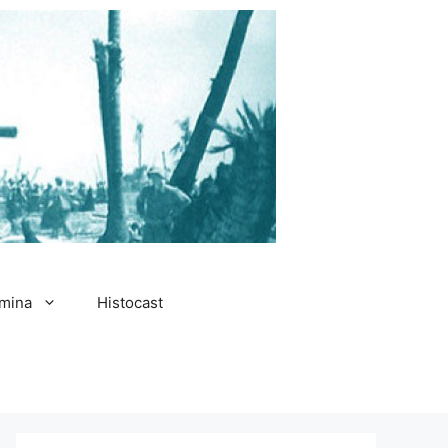
amina
Histocast