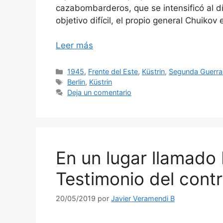
cazabombarderos, que se intensificó al d
objetivo difícil, el propio general Chuikov 
Leer más
Categorías
1945
,
Frente del Este
,
Küstrin
,
Segunda Guerra
Etiquetas
Berlin
,
Küstrin
Deja un comentario
En un lugar llamado Kü
Testimonio del cont
20/05/2019
por
Javier Veramendi B