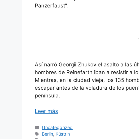
Panzerfaust”.
Así narró Georgii Zhukov el asalto a las 
hombres de Reinefarth iban a resistir a l
Mientras, en la ciudad vieja, los 135 ho
escapar antes de la voladura de los puent
península.
Leer más
Categorías
Uncategorized
Etiquetas
Berlin
,
Küstrin