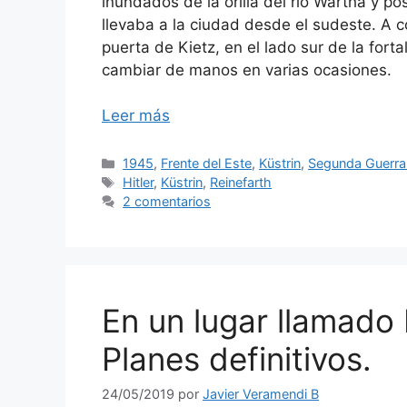
inundados de la orilla del río Wartha y po
llevaba a la ciudad desde el sudeste. A c
puerta de Kietz, en el lado sur de la forta
cambiar de manos en varias ocasiones.
Leer más
Categorías
1945
,
Frente del Este
,
Küstrin
,
Segunda Guerra
Etiquetas
Hitler
,
Küstrin
,
Reinefarth
2 comentarios
En un lugar llamado Kü
Planes definitivos.
24/05/2019
por
Javier Veramendi B