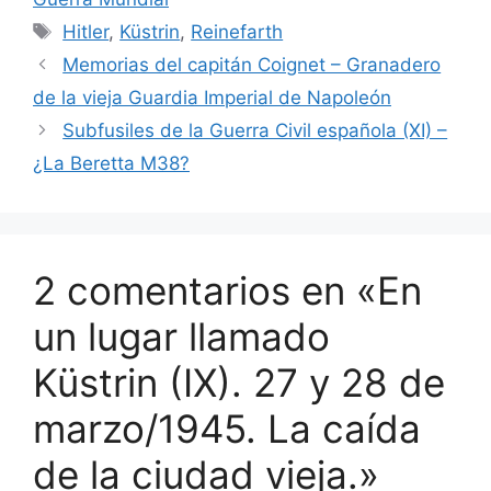
Etiquetas
Hitler
,
Küstrin
,
Reinefarth
Memorias del capitán Coignet – Granadero
de la vieja Guardia Imperial de Napoleón
Subfusiles de la Guerra Civil española (XI) –
¿La Beretta M38?
2 comentarios en «En
un lugar llamado
Küstrin (IX). 27 y 28 de
marzo/1945. La caída
de la ciudad vieja.»