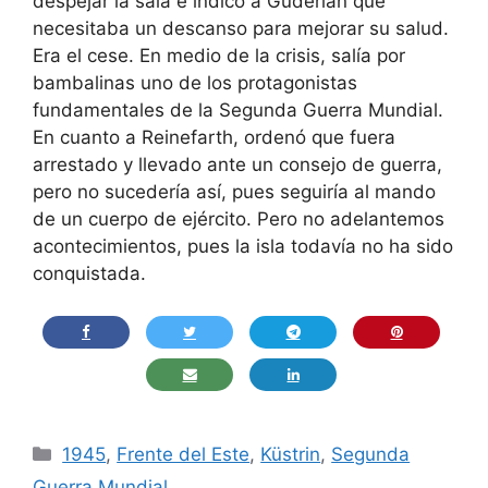
despejar la sala e indicó a Guderian que
necesitaba un descanso para mejorar su salud.
Era el cese. En medio de la crisis, salía por
bambalinas uno de los protagonistas
fundamentales de la Segunda Guerra Mundial.
En cuanto a Reinefarth, ordenó que fuera
arrestado y llevado ante un consejo de guerra,
pero no sucedería así, pues seguiría al mando
de un cuerpo de ejército. Pero no adelantemos
acontecimientos, pues la isla todavía no ha sido
conquistada.
Categorías
1945
,
Frente del Este
,
Küstrin
,
Segunda
Guerra Mundial