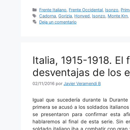
Categorías
Frente Italiano
,
Frente Occidental
,
Isonzo
,
Prim
Etiquetas
Cadorna
,
Gorizia
,
Honved
,
Isonzo
,
Monte Krn
Deja un comentario
Italia, 1915-1918. El 
desventajas de los e
02/11/2016
por
Javier Veramendi B
Igual que sucedería durante la Durante
primera se acusó a los soldados italiano
se presentaron para confirmar esta af
hablaremos al final de esta serie. Sin
soldado italiano iba a combatir con gran