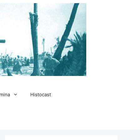
amina
Histocast