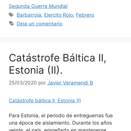
Segunda Guerra Mundial
Etiquetas
Barbarroja
,
Ejercito Rojo
,
Febrero
Deja un comentario
Catástrofe Báltica II,
Estonia (II).
25/03/2020
por
Javier Veramendi B
Catástrofe báltica II, Estonia (I)
Para Estonia, el periodo de entreguerras fue
una época de aislamiento. Durante los años
veinte, el país, empeñado en mantenerse