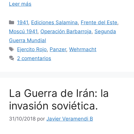
Leer más
Categorías
1941
,
Ediciones Salamina
,
Frente del Este
,
Moscú 1941
,
Operación Barbarroja
,
Segunda
Guerra Mundial
Etiquetas
Ejercito Rojo
,
Panzer
,
Wehrmacht
2 comentarios
La Guerra de Irán: la
invasión soviética.
31/10/2018
por
Javier Veramendi B