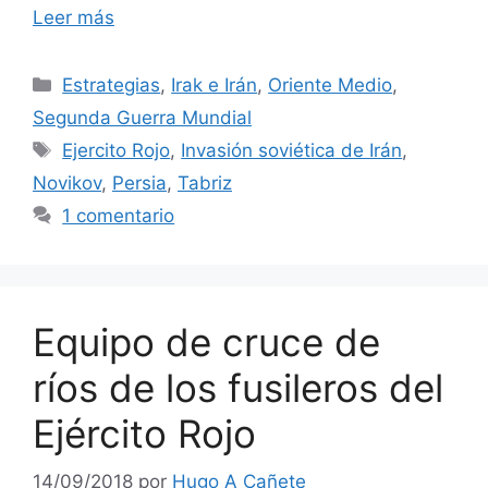
Leer más
Categorías
Estrategias
,
Irak e Irán
,
Oriente Medio
,
Segunda Guerra Mundial
Etiquetas
Ejercito Rojo
,
Invasión soviética de Irán
,
Novikov
,
Persia
,
Tabriz
1 comentario
Equipo de cruce de
ríos de los fusileros del
Ejército Rojo
14/09/2018
por
Hugo A Cañete