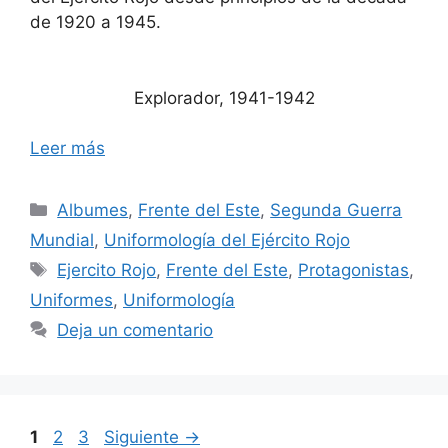
de 1920 a 1945.
Explorador, 1941-1942
Leer más
Categorías
Albumes
,
Frente del Este
,
Segunda Guerra
Mundial
,
Uniformología del Ejército Rojo
Etiquetas
Ejercito Rojo
,
Frente del Este
,
Protagonistas
,
Uniformes
,
Uniformología
Deja un comentario
Página
Página
Página
1
2
3
Siguiente
→