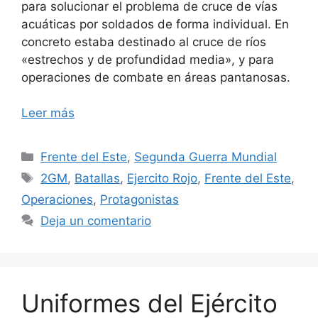
para solucionar el problema de cruce de vías
acuáticas por soldados de forma individual. En
concreto estaba destinado al cruce de ríos
«estrechos y de profundidad media», y para
operaciones de combate en áreas pantanosas.
Leer más
Categorías
Frente del Este
,
Segunda Guerra Mundial
Etiquetas
2GM
,
Batallas
,
Ejercito Rojo
,
Frente del Este
,
Operaciones
,
Protagonistas
Deja un comentario
Uniformes del Ejército