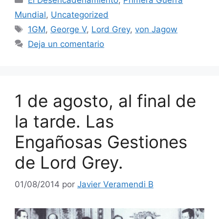
El Desencadenamiento
,
Primera Guerra
Mundial
,
Uncategorized
Etiquetas
1GM
,
George V
,
Lord Grey
,
von Jagow
Deja un comentario
1 de agosto, al final de
la tarde. Las
Engañosas Gestiones
de Lord Grey.
01/08/2014
por
Javier Veramendi B