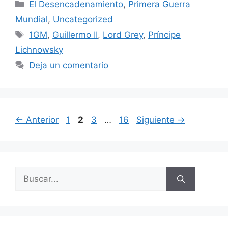
Categorías
El Desencadenamiento
,
Primera Guerra
Mundial
,
Uncategorized
Etiquetas
1GM
,
Guillermo II
,
Lord Grey
,
Príncipe
Lichnowsky
Deja un comentario
Página
Página
Página
Página
←
Anterior
1
2
3
…
16
Siguiente
→
Buscar: