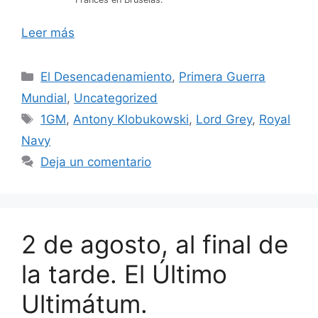
Leer más
Categorías
El Desencadenamiento
,
Primera Guerra
Mundial
,
Uncategorized
Etiquetas
1GM
,
Antony Klobukowski
,
Lord Grey
,
Royal
Navy
Deja un comentario
2 de agosto, al final de
la tarde. El Último
Ultimátum.