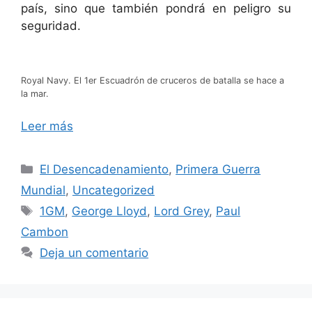
país, sino que también pondrá en peligro su
seguridad.
Royal Navy. El 1er Escuadrón de cruceros de batalla se hace a
la mar.
Leer más
Categorías
El Desencadenamiento
,
Primera Guerra
Mundial
,
Uncategorized
Etiquetas
1GM
,
George Lloyd
,
Lord Grey
,
Paul
Cambon
Deja un comentario