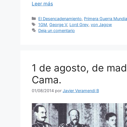
Leer más
Categorías
El Desencadenamiento
,
Primera Guerra Mundia
Etiquetas
1GM
,
George V
,
Lord Grey
,
von Jagow
Deja un comentario
1 de agosto, de mad
Cama.
01/08/2014
por
Javier Veramendi B