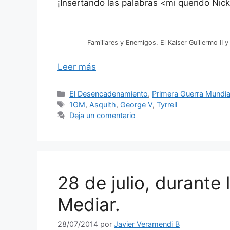
¡Insertando las palabras <mi querido Nick
Familiares y Enemigos. El Kaiser Guillermo II y
Leer más
Categorías
El Desencadenamiento
,
Primera Guerra Mundia
Etiquetas
1GM
,
Asquith
,
George V
,
Tyrrell
Deja un comentario
28 de julio, durante 
Mediar.
28/07/2014
por
Javier Veramendi B