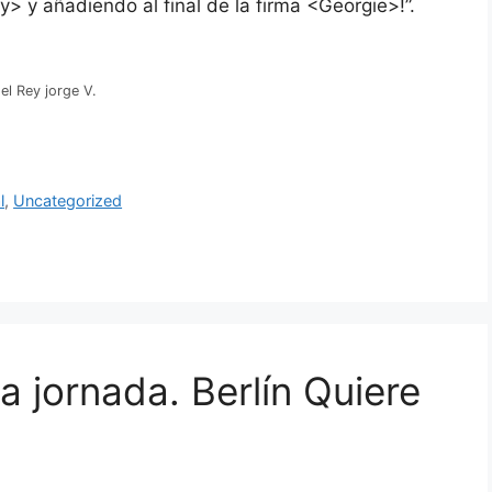
y> y añadiendo al final de la firma <Georgie>!”.
 el Rey jorge V.
l
,
Uncategorized
la jornada. Berlín Quiere