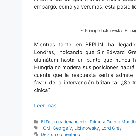
embargo, como ya veremos, esta posibili
El Príncipe Lichnowsky, Emba
Mientras tanto, en BERLIN, ha llegad
Londres, indicando que Sir Edward Gre
ultimátum hasta un punto que nunca ha
Hungría no modera sus posiciones habrá 
cuenta que la respuesta serbia admite 
favor de la intervención británica. ¿Se
cínica?
Leer más
Categorías
El Desencadenamiento
,
Primera Guerra Mundia
Etiquetas
1GM
,
George V
,
Lichnowsky
,
Lord Grey
Deja un comentario