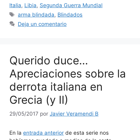
Italia
,
Libia
,
Segunda Guerra Mundial
Etiquetas
arma blindada
,
Blindados
Deja un comentario
Querido duce…
Apreciaciones sobre la
derrota italiana en
Grecia (y II)
29/05/2017
por
Javier Veramendi B
En la
entrada anterior
de esta serie nos