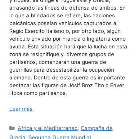
y tropas, se dirige a Yugoslavia y Grecia,
arrasando las líneas de defensa de ambos. En
lo que a blindados se refiere, las naciones
balcánicas poseían vehículos capturados al
Regio Esercito Italiano o, por otro lado, algún
vehículo enviado por Francia o Inglaterra como
ayuda. Esta situación hará que la lucha en esta
zona se resignifique y, diversos grupos de
partisanos, comenzarán una guerra de
guerrillas para desestabilizar la ocupación
alemana. Dentro de esta guerra es importante
destacar las figuras de Jósif Broz Tito o Enver
Hoxa como partisanos.
Leer más
Categorías
Africa y el Mediterraneo
,
Campaña de
Grecia
,
Segunda Guerra Mundial