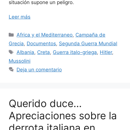
situación supone un peligro.
Leer más
Categorías
Africa y el Mediterraneo
,
Campaña de
Grecia
,
Documentos
,
Segunda Guerra Mundial
Etiquetas
Albania
,
Creta
,
Guerra italo-griega
,
Hitler
,
Mussolini
Deja un comentario
Querido duce…
Apreciaciones sobre la
derrota italiana en