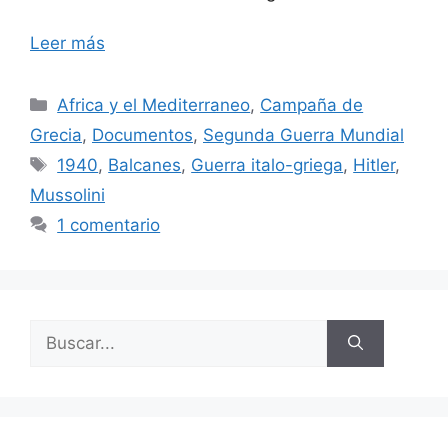
Leer más
Categorías
Africa y el Mediterraneo
,
Campaña de
Grecia
,
Documentos
,
Segunda Guerra Mundial
Etiquetas
1940
,
Balcanes
,
Guerra italo-griega
,
Hitler
,
Mussolini
1 comentario
Buscar: