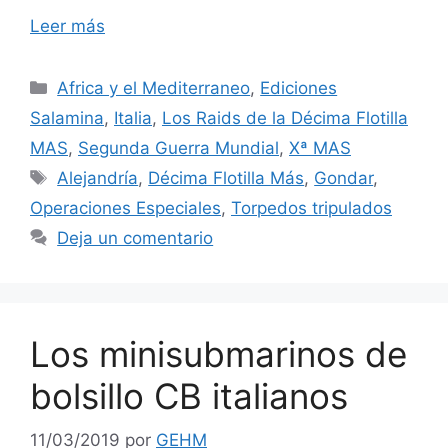
Leer más
Categorías
Africa y el Mediterraneo
,
Ediciones
Salamina
,
Italia
,
Los Raids de la Décima Flotilla
MAS
,
Segunda Guerra Mundial
,
Xª MAS
Etiquetas
Alejandría
,
Décima Flotilla Más
,
Gondar
,
Operaciones Especiales
,
Torpedos tripulados
Deja un comentario
Los minisubmarinos de
bolsillo CB italianos
11/03/2019
por
GEHM