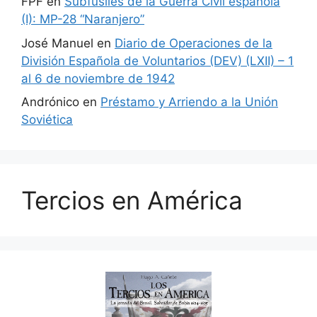
FPF
en
Subfusiles de la Guerra Civil española
(I): MP-28 “Naranjero”
José Manuel
en
Diario de Operaciones de la
División Española de Voluntarios (DEV) (LXII) – 1
al 6 de noviembre de 1942
Andrónico
en
Préstamo y Arriendo a la Unión
Soviética
Tercios en América