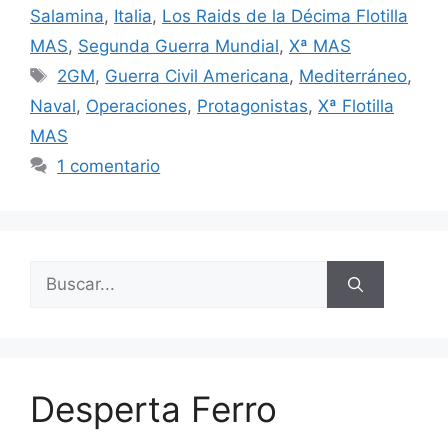
Salamina
,
Italia
,
Los Raids de la Décima Flotilla
MAS
,
Segunda Guerra Mundial
,
Xª MAS
Etiquetas
2GM
,
Guerra Civil Americana
,
Mediterráneo
,
Naval
,
Operaciones
,
Protagonistas
,
Xª Flotilla
MAS
1 comentario
Buscar:
Desperta Ferro