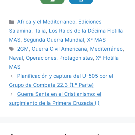
Categorías
Africa y el Mediterraneo
,
Ediciones
Salamina
,
Italia
,
Los Raids de la Décima Flotilla
MAS
,
Segunda Guerra Mundial
,
Xª MAS
Etiquetas
2GM
,
Guerra Civil Americana
,
Mediterráneo
,
Naval
,
Operaciones
,
Protagonistas
,
Xª Flotilla
MAS
Planificación y captura del U-505 por el
Grupo de Combate 22.3 (1.ª Parte)
Guerra Santa en el Cristianismo: el
surgimiento de la Primera Cruzada (I)