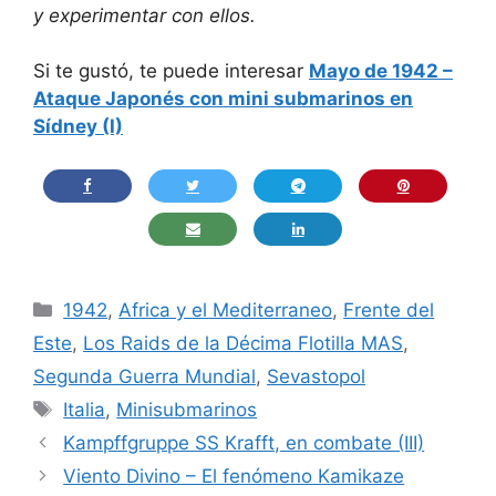
y experimentar con ellos.
Si te gustó, te puede interesar
Mayo de 1942 –
Ataque Japonés con mini submarinos en
Sídney (I)
Categorías
1942
,
Africa y el Mediterraneo
,
Frente del
Este
,
Los Raids de la Décima Flotilla MAS
,
Segunda Guerra Mundial
,
Sevastopol
Etiquetas
Italia
,
Minisubmarinos
Kampffgruppe SS Krafft, en combate (III)
Viento Divino – El fenómeno Kamikaze