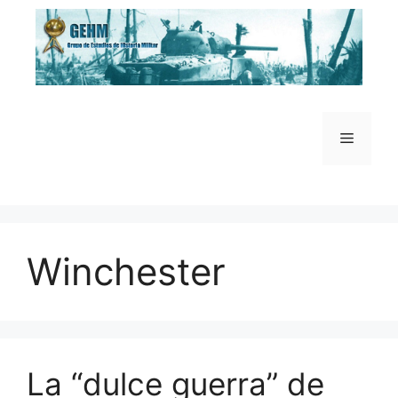
Saltar
al
contenido
Menú
Winchester
La “dulce guerra” de