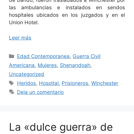
de bando, fueron trasladados a Winchester por
las ambulancias e instalados en sendos
hospitales ubicados en los juzgados y en el
Union Hotel.
Leer más
Categorías
Edad Contemporanea
,
Guerra Civil
Americana
,
Mujeres
,
Shenandoah
,
Uncategorized
Etiquetas
Heridos
,
Hospital
,
Prisioneros
,
Winchester
Deja un comentario
La «dulce guerra» de