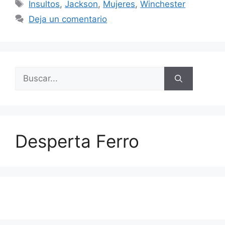
Etiquetas
Insultos
,
Jackson
,
Mujeres
,
Winchester
Deja un comentario
Buscar:
Desperta Ferro