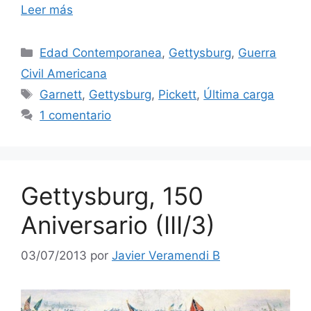
Leer más
Categorías
Edad Contemporanea
,
Gettysburg
,
Guerra
Civil Americana
Etiquetas
Garnett
,
Gettysburg
,
Pickett
,
Última carga
1 comentario
Gettysburg, 150
Aniversario (III/3)
03/07/2013
por
Javier Veramendi B