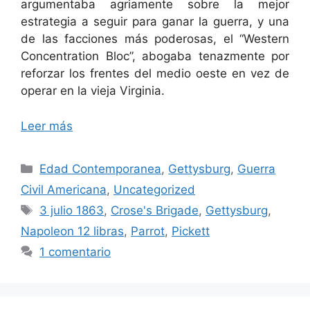
argumentaba agriamente sobre la mejor
estrategia a seguir para ganar la guerra, y una
de las facciones más poderosas, el “Western
Concentration Bloc”, abogaba tenazmente por
reforzar los frentes del medio oeste en vez de
operar en la vieja Virginia.
Leer más
Categorías
Edad Contemporanea
,
Gettysburg
,
Guerra
Civil Americana
,
Uncategorized
Etiquetas
3 julio 1863
,
Crose's Brigade
,
Gettysburg
,
Napoleon 12 libras
,
Parrot
,
Pickett
1 comentario