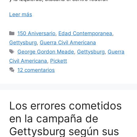
Leer más
Categorías
150 Aniversario
,
Edad Contemporanea
,
Gettysburg
,
Guerra Civil Americana
Etiquetas
George Gordon Meade
,
Gettysburg
,
Guerra
Civil Americana
,
Pickett
12 comentarios
Los errores cometidos
en la campaña de
Gettysburg según sus