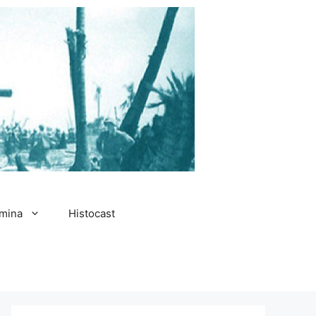
amina
Histocast