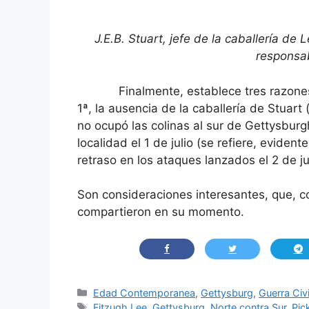
J.E.B. Stuart, jefe de la caballería de
responsab
Finalmente, establece tres razones por
1ª, la ausencia de la caballería de Stuart
no ocupó las colinas al sur de Gettysburgh
localidad el 1 de julio (se refiere, evident
retraso en los ataques lanzados el 2 de ju
Son consideraciones interesantes, que, 
compartieron en su momento.
Categorías
Edad Contemporanea
,
Gettysburg
,
Guerra Civ
Etiquetas
Fitzugh Lee
,
Gettysburg
,
Norte contra Sur
,
Pic