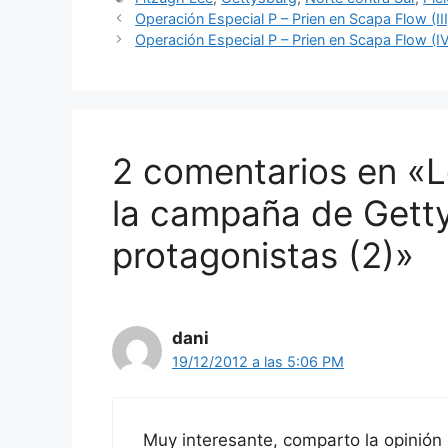
Operación Especial P – Prien en Scapa Flow (III
Operación Especial P – Prien en Scapa Flow (I
2 comentarios en «L
la campaña de Gett
protagonistas (2)»
dani
19/12/2012 a las 5:06 PM
Muy interesante, comparto la opinión 