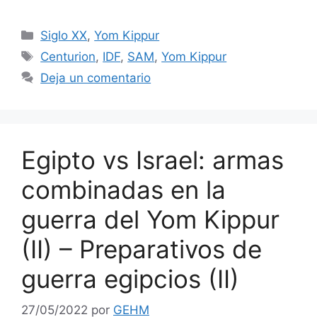
Categorías
Siglo XX
,
Yom Kippur
Etiquetas
Centurion
,
IDF
,
SAM
,
Yom Kippur
Deja un comentario
Egipto vs Israel: armas
combinadas en la
guerra del Yom Kippur
(II) – Preparativos de
guerra egipcios (II)
27/05/2022
por
GEHM