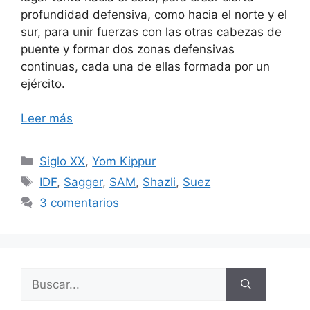
profundidad defensiva, como hacia el norte y el
sur, para unir fuerzas con las otras cabezas de
puente y formar dos zonas defensivas
continuas, cada una de ellas formada por un
ejército.
Leer más
Categorías
Siglo XX
,
Yom Kippur
Etiquetas
IDF
,
Sagger
,
SAM
,
Shazli
,
Suez
3 comentarios
Buscar: