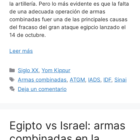
la artillería. Pero lo más evidente es que la falta
de una adecuada operación de armas
combinadas fuer una de las principales causas
del fracaso del gran ataque egipcio lanzado el
14 de octubre.
Leer más
Categorías
Siglo XX
,
Yom Kippur
Etiquetas
Armas combinadas
,
ATGM
,
IADS
,
IDF
,
Sinai
Deja un comentario
Egipto vs Israel: armas
combinadas en la