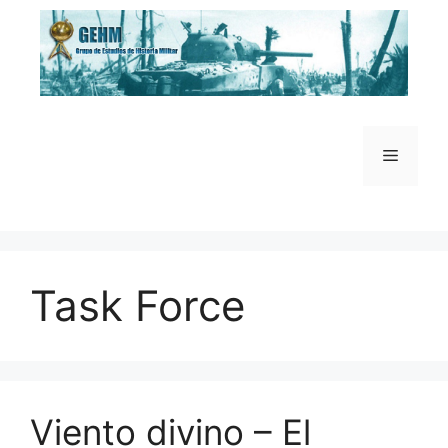
Saltar
al
contenido
Menú
Task Force
Viento divino – El