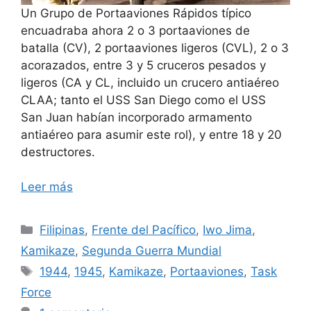
Un Grupo de Portaaviones Rápidos típico
encuadraba ahora 2 o 3 portaaviones de
batalla (CV), 2 portaaviones ligeros (CVL), 2 o 3
acorazados, entre 3 y 5 cruceros pesados y
ligeros (CA y CL, incluido un crucero antiaéreo
CLAA; tanto el USS San Diego como el USS
San Juan habían incorporado armamento
antiaéreo para asumir este rol), y entre 18 y 20
destructores.
Leer más
Categorías
Filipinas
,
Frente del Pacífico
,
Iwo Jima
,
Kamikaze
,
Segunda Guerra Mundial
Etiquetas
1944
,
1945
,
Kamikaze
,
Portaaviones
,
Task
Force