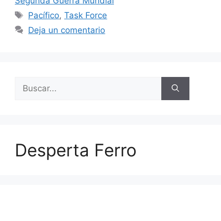
Segunda Guerra Mundial
Etiquetas
Pacífico
,
Task Force
Deja un comentario
Buscar:
Desperta Ferro