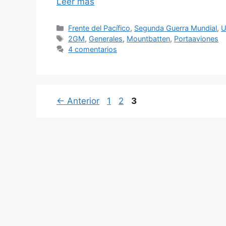
Leer más
Categorías
Frente del Pacífico
,
Segunda Guerra Mundial
,
U
Etiquetas
2GM
,
Generales
,
Mountbatten
,
Portaaviones
4 comentarios
Página
Página
Página
←
Anterior
1
2
3