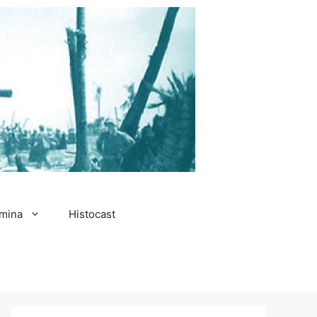
amina
Histocast