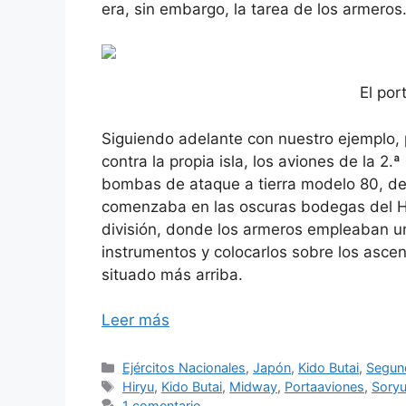
era, sin embargo, la tarea de los armeros
El por
Siguiendo adelante con nuestro ejemplo, 
contra la propia isla, los aviones de la 2
bombas de ataque a tierra modelo 80, d
comenzaba en las oscuras bodegas del Hi
división, donde los armeros empleaban un
instrumentos y colocarlos sobre los ascen
situado más arriba.
Leer más
Categorías
Ejércitos Nacionales
,
Japón
,
Kido Butai
,
Segun
Etiquetas
Hiryu
,
Kido Butai
,
Midway
,
Portaaviones
,
Sory
1 comentario