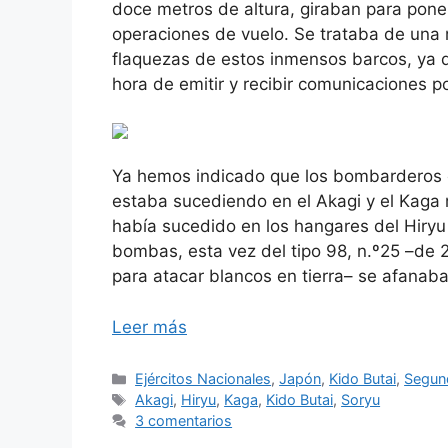
doce metros de altura, giraban para poner
operaciones de vuelo. Se trataba de una 
flaquezas de estos inmensos barcos, ya q
hora de emitir y recibir comunicaciones po
Ya hemos indicado que los bombarderos e
estaba sucediendo en el Akagi y el Kaga 
había sucedido en los hangares del Hiryu 
bombas, esta vez del tipo 98, n.º25 –de 
para atacar blancos en tierra– se afanaba
Leer más
Categorías
Ejércitos Nacionales
,
Japón
,
Kido Butai
,
Segun
Etiquetas
Akagi
,
Hiryu
,
Kaga
,
Kido Butai
,
Soryu
3 comentarios