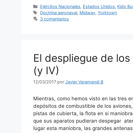
Categorías
Ejércitos Nacionales
,
Estados Unidos
,
Kido Bu
Etiquetas
Doctrina aeronaval
,
Midway
,
Yorktown
3 comentarios
El despliegue de los
(y IV)
12/03/2017
por
Javier Veramendi B
Mientras, como hemos visto en las tres en
depósitos de combustible de los aviones,
pistas de cubierta, la flota en si maniob
que sus aparatos pudieran despegar aterri
lugar esta maniobra, las grandes antenas