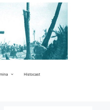
amina
Histocast