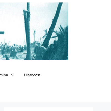
amina
Histocast