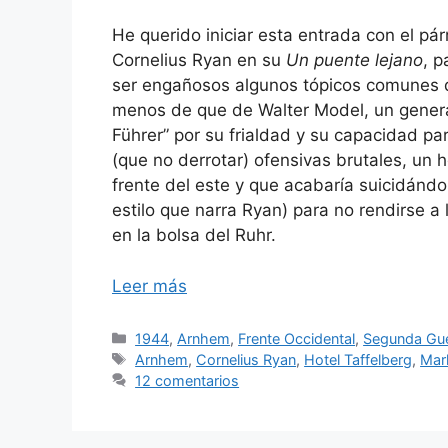
He querido iniciar esta entrada con el pá
Cornelius Ryan en su
Un puente lejano
, 
ser engañosos algunos tópicos comunes de
menos de que de Walter Model, un genera
Führer” por su frialdad y su capacidad p
(que no derrotar) ofensivas brutales, un
frente del este y que acabaría suicidánd
estilo que narra Ryan) para no rendirse a
en la bolsa del Ruhr.
Leer más
Categorías
1944
,
Arnhem
,
Frente Occidental
,
Segunda Gue
Etiquetas
Arnhem
,
Cornelius Ryan
,
Hotel Taffelberg
,
Mar
12 comentarios