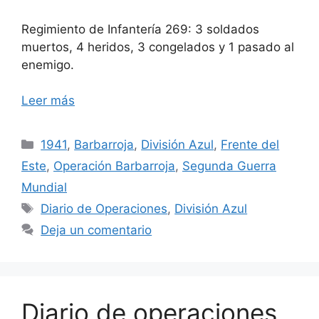
Regimiento de Infantería 269: 3 soldados
muertos, 4 heridos, 3 congelados y 1 pasado al
enemigo.
Leer más
Categorías
1941
,
Barbarroja
,
División Azul
,
Frente del
Este
,
Operación Barbarroja
,
Segunda Guerra
Mundial
Etiquetas
Diario de Operaciones
,
División Azul
Deja un comentario
Diario de operaciones