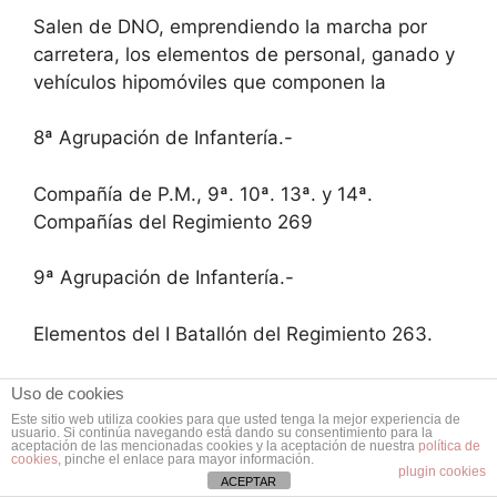
Salen de DNO, emprendiendo la marcha por
carretera, los elementos de personal, ganado y
vehículos hipomóviles que componen la
8ª Agrupación de Infantería.-
Compañía de P.M., 9ª. 10ª. 13ª. y 14ª.
Compañías del Regimiento 269
9ª Agrupación de Infantería.-
Elementos del I Batallón del Regimiento 263.
A las 16,30 sale de DNO por ferrocarril
Uso de cookies
elementos de la Compañía de P.M. 9ª y 10ª
Este sitio web utiliza cookies para que usted tenga la mejor experiencia de
usuario. Si continúa navegando está dando su consentimiento para la
Compañías del Regimiento 269 y el l Batallón
aceptación de las mencionadas cookies y la aceptación de nuestra
política de
cookies
, pinche el enlace para mayor información.
del Regimiento 263.
plugin cookies
ACEPTAR