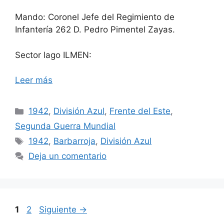
Mando: Coronel Jefe del Regimiento de
Infantería 262 D. Pedro Pimentel Zayas.
Sector lago ILMEN:
Leer más
Categorías
1942
,
División Azul
,
Frente del Este
,
Segunda Guerra Mundial
Etiquetas
1942
,
Barbarroja
,
División Azul
Deja un comentario
Página
Página
1
2
Siguiente
→