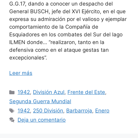
G.G.17, dando a conocer un despacho del
General BUSCH, jefe del XVI Ejército, en el que
expresa su admiración por el valioso y ejemplar
comportamiento de la Compañía de
Esquiadores en los combates del Sur del lago
ILMEN donde… “realizaron, tanto en la
defensiva como en el ataque gestas tan
excepcionales”.
Leer más
Categorías
1942
,
División Azul
,
Frente del Este
,
Segunda Guerra Mundial
Etiquetas
1942
,
250 División
,
Barbarroja
,
Enero
Deja un comentario