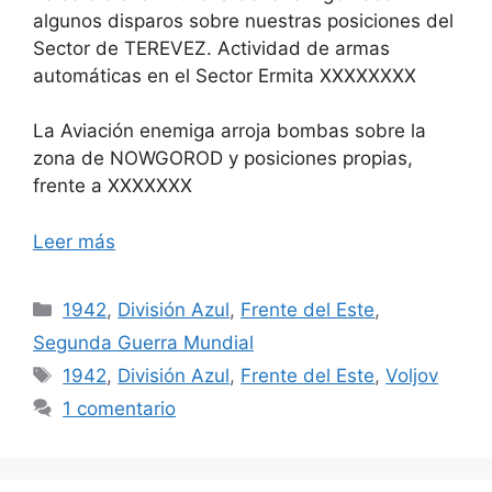
algunos disparos sobre nuestras posiciones del
Sector de TEREVEZ. Actividad de armas
automáticas en el Sector Ermita XXXXXXXX
La Aviación enemiga arroja bombas sobre la
zona de NOWGOROD y posiciones propias,
frente a XXXXXXX
Leer más
Categorías
1942
,
División Azul
,
Frente del Este
,
Segunda Guerra Mundial
Etiquetas
1942
,
División Azul
,
Frente del Este
,
Voljov
1 comentario