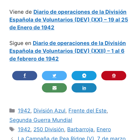
Viene de
Diario de operaciones de la División
Española de Voluntarios (DEV) (XX) – 19 al 25
de Enero de 1942
Sigue en
Diario de operaciones de la División
Española de Voluntarios (DEV) (XXII) – 1 al 6
de febrero de 1942
Categorías
1942
,
División Azul
,
Frente del Este
,
Segunda Guerra Mundial
Etiquetas
1942
,
250 División
,
Barbarroja
,
Enero
La Campaña de Pea Ridge (V), 7 de marzo