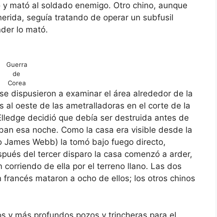
ró y mató al soldado enemigo. Otro chino, aunque
erida, seguía tratando de operar un subfusil
der lo mató.
Guerra
de
Corea
s se dispusieron a examinar el área alrededor de la
s al oeste de las ametralladoras en el corte de la
Elledge decidió que debía ser destruida antes de
aban esa noche. Como la casa era visible desde la
to James Webb) la tomó bajo fuego directo,
spués del tercer disparo la casa comenzó a arder,
corriendo de ella por el terreno llano. Las dos
 francés mataron a ocho de ellos; los otros chinos
vos y más profundos pozos y trincheras para el