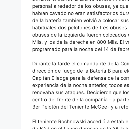
personal alrededor de los obuses, ya qu
habían cavado no eran satisfactorios dur
de la batería también volvió a colocar su
habituales dos pelotones de tres obuses 
obuses de la izquierda fueron colocados 
Mils, y los de la derecha en 800 Mils. E
programado para la noche del 14 de febre
Durante la tarde el comandante de la Com
dirección de fuego de la Batería B para e
Capitán Elledge para la defensa de la com
experiencia de la noche anterior, todos 
renovaba sus ataques. Decidieron que los
centro del frente de la compañía -la part
3er Pelotón del Teniente McGee- y a refo
El teniente Rochnowski accedió a estable
de BAR en el flanco derecho de la 3ª Pelo