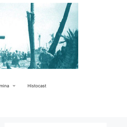
amina
Histocast