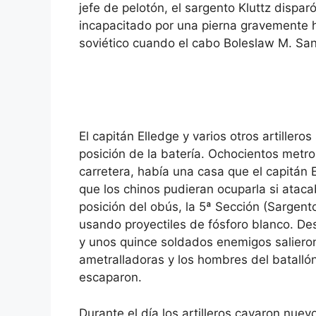
jefe de pelotón, el sargento Kluttz dispa
incapacitado por una pierna gravemente h
soviético cuando el cabo Boleslaw M. San
El capitán Elledge y varios otros artillero
posición de la batería. Ochocientos metro
carretera, había una casa que el capitán 
que los chinos pudieran ocuparla si atac
posición del obús, la 5ª Sección (Sargen
usando proyectiles de fósforo blanco. De
y unos quince soldados enemigos salieron 
ametralladoras y los hombres del batallón
escaparon.
Durante el día los artilleros cavaron nue