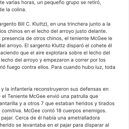
e varias horas, un pequeño grupo se retiró,
e la colina.
gento Bill C. Kluttz), en una trinchera junto a la
os chinos en el lecho del arroyo justo delante.
 presencia de otros chinos, el teniente McGee le
l arroyo. El sargento Kluttz disparó el cohete él
aciendo que el aire explotara sobre el lecho del
 lecho del arroyo y empezaron a correr por los
brió fuego contra ellos. Para cuando hubo luz, toda
os y la infantería reconstruyeron sus defensas en
0 el Teniente McGee envió una patrulla que
ntarilla y a otros 7 que estaban heridos y tirados
 la comitiva. McGee contó 18 cuerpos enemigos.
pajar. Cerca de él había una ametralladora
rido se levantaba en el pajar para disparar al