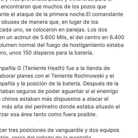
e encontraron que muchos de los pozos que
ante el ataque de la primera noche.El comandante
s obuses de manera que, en lugar de los
cada uno, se colocaron en parejas. Los dos
en un acimut de 5.600 Mils, el del centro en 6.400
l volumen normal del fuego de hostigamiento estaba
ro, unos 150 disparos para la batería.
pañía G (Teniente Heath) fue a la tienda de
laborar planes con el Teniente Rochnowski y el
pañía y la posición de la batería. Después de la
estaban seguros de poder aguantar si el enemigo
 chinos estaban más dispuestos a atacar el
e más alta del perímetro donde estaba situado el
rzar esa área tanto como fuera posible.
cer tres posiciones de vanguardia y dos equipos
tón, cerca del collado de la montaña,