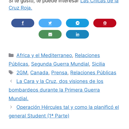
Si te gustó, te puede interesar
Las Chicas de la
Cruz Roja.
Categorías
Africa y el Mediterraneo
,
Relaciones
Públicas
,
Segunda Guerra Mundial
,
Sicilia
Etiquetas
2GM
,
Canada
,
Prensa
,
Relaciones Públicas
La Cara y la Cruz, dos visiones de los
bombardeos durante la Primera Guerra
Mundial.
Operación Hércules tal y como la planificó el
general Student (1ª Parte)