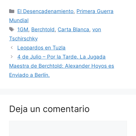
Categorías
El Desencadenamiento
,
Primera Guerra
Mundial
Etiquetas
1GM
,
Berchtold
,
Carta Blanca
,
von
Tschirschky
Leopardos en Tuzla
4 de Julio – Por la Tarde. La Jugada
Maestra de Berchtold: Alexander Hoyos es
Enviado a Berlín.
Deja un comentario
Comentario