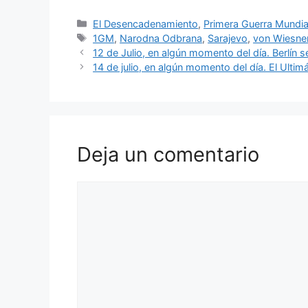
Categorías
El Desencadenamiento
,
Primera Guerra Mundia
Etiquetas
1GM
,
Narodna Odbrana
,
Sarajevo
,
von Wiesne
12 de Julio, en algún momento del día. Berlín 
14 de julio, en algún momento del día. El Ult
Deja un comentario
Comentario