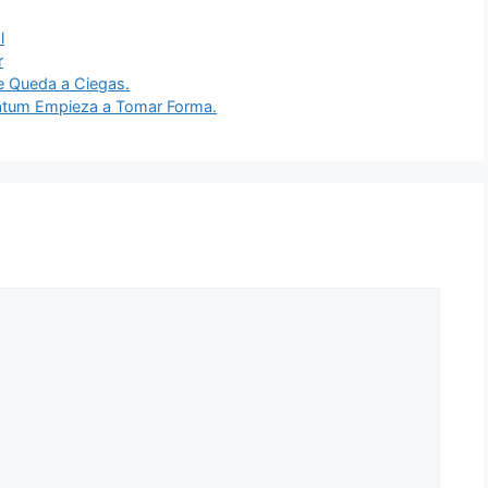
l
r
se Queda a Ciegas.
imátum Empieza a Tomar Forma.