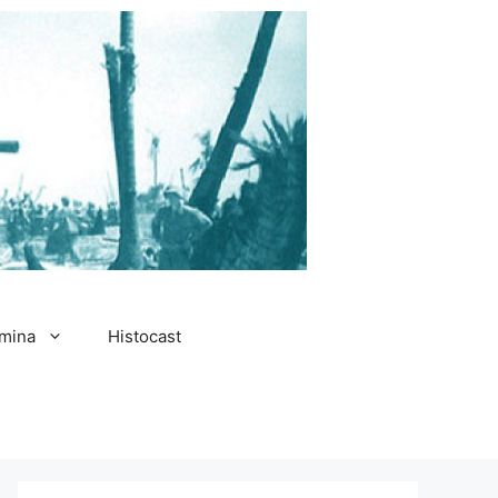
amina
Histocast