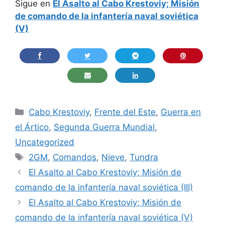
Sigue en
El Asalto al Cabo Krestoviy; Misión
de comando de la infantería naval soviética
(V)
Categorías
Cabo Krestoviy
,
Frente del Este
,
Guerra en
el Ártico
,
Segunda Guerra Mundial
,
Uncategorized
Etiquetas
2GM
,
Comandos
,
Nieve
,
Tundra
El Asalto al Cabo Krestoviy; Misión de
comando de la infantería naval soviética (III)
El Asalto al Cabo Krestoviy; Misión de
comando de la infantería naval soviética (V)