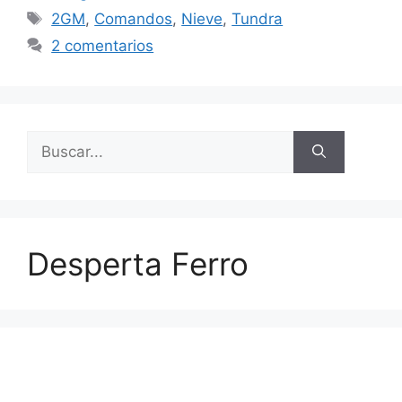
Etiquetas
2GM
,
Comandos
,
Nieve
,
Tundra
2 comentarios
Buscar:
Desperta Ferro