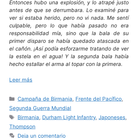
Entonces hubo una explosión, y lo atrapé justo
antes de que se derrumbara. Lo examiné para
ver si estaba herido, pero no vi nada. Me sentí
culpable, pero lo que había pasado no era
responsabilidad mía, sino que la bala de su
primer disparo se había quedado atascada en
el cañón. ¡Así podía esforzarme tratando de ver
la estela en el agua! Y la segunda bala había
hecho estallar el arma al topar con la primera.
Leer más
Categorías
Campaña de Birmania
,
Frente del Pacífico
,
Segunda Guerra Mundial
Etiquetas
Birmania
,
Durham Light Infantry
,
Japoneses
,
Thompson
Deja un comentario