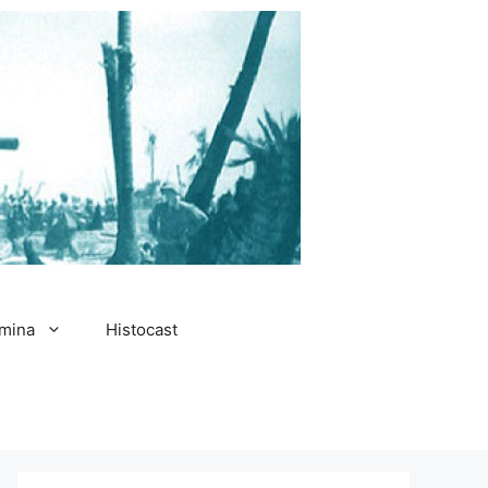
amina
Histocast