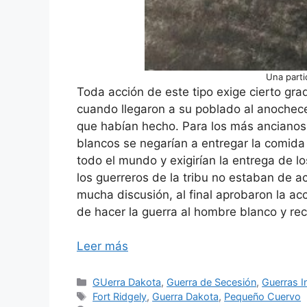
Una parti
Toda acción de este tipo exige cierto gra
cuando llegaron a su poblado al anochecer
que habían hecho. Para los más ancianos
blancos se negarían a entregar la comida 
todo el mundo y exigirían la entrega de lo
los guerreros de la tribu no estaban de 
mucha discusión, al final aprobaron la a
de hacer la guerra al hombre blanco y recu
Leer más
Categorías
GUerra Dakota
,
Guerra de Secesión
,
Guerras I
Etiquetas
Fort Ridgely
,
Guerra Dakota
,
Pequeño Cuervo