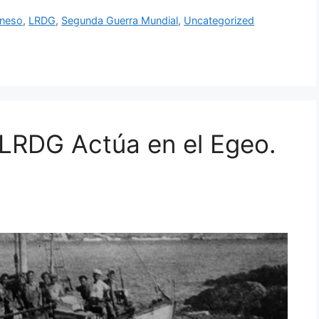
neso
,
LRDG
,
Segunda Guerra Mundial
,
Uncategorized
l LRDG Actúa en el Egeo.