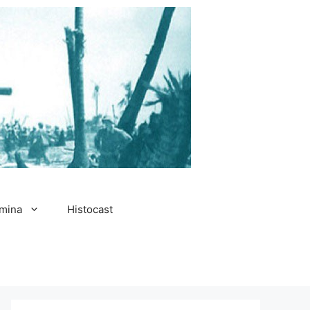
amina
Histocast