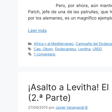
Pero, por ahora, aún mantienen la 
Patch, jefe de una de las patrullas, que
por los alemanes, es un magnífico ejemplo
Leer más
Categorías
Africa y el Mediterraneo
,
Campaña del Dodeca
Etiquetas
Cap. Olivey
,
Dodecaneso
,
Levitha
,
LRDG
1 comentario
¡Asalto a Levitha! E
(2.ª Parte)
27/04/2015
por
Javier Veramendi B