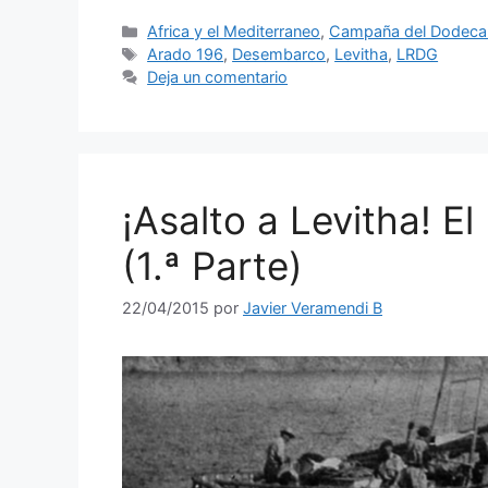
Categorías
Africa y el Mediterraneo
,
Campaña del Dodeca
Etiquetas
Arado 196
,
Desembarco
,
Levitha
,
LRDG
Deja un comentario
¡Asalto a Levitha! E
(1.ª Parte)
22/04/2015
por
Javier Veramendi B