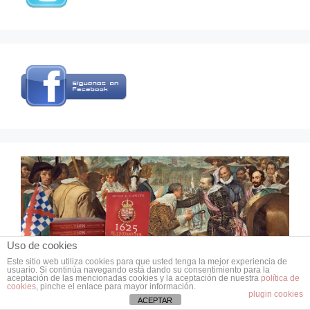
Uso de cookies
Este sitio web utiliza cookies para que usted tenga la mejor experiencia de
usuario. Si continúa navegando está dando su consentimiento para la
© 2026 Grupo de Estudios de Historia Militar
aceptación de las mencionadas cookies y la aceptación de nuestra
política de
cookies
, pinche el enlace para mayor información.
• Creado con
GeneratePress
plugin cookies
ACEPTAR