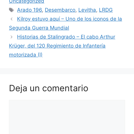
Uncategorized
Etiquetas
Arado 196
,
Desembarco
,
Levitha
,
LRDG
Kilroy estuvo aquí – Uno de los iconos de la
Segunda Guerra Mundial
Historias de Stalingrado – El cabo Arthur
Krüger, del 120 Regimiento de Infantería
motorizada (I)
Deja un comentario
Comentario