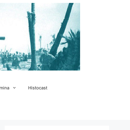
amina
Histocast