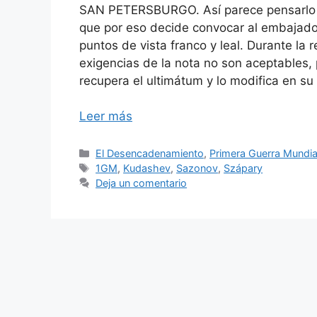
SAN PETERSBURGO. Así parece pensarlo e
que por eso decide convocar al embajador
puntos de vista franco y leal. Durante la 
exigencias de la nota no son aceptables,
recupera el ultimátum y lo modifica en su 
Leer más
Categorías
El Desencadenamiento
,
Primera Guerra Mundia
Etiquetas
1GM
,
Kudashev
,
Sazonov
,
Szápary
Deja un comentario